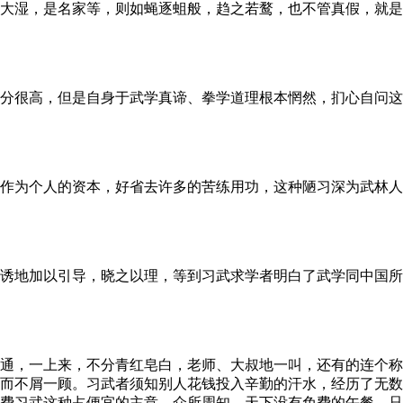
大湿，是名家等，则如蝇逐蛆般，趋之若鹜，也不管真假，就是
分很高，但是自身于武学真谛、拳学道理根本惘然，扪心自问这
作为个人的资本，好省去许多的苦练用功，这种陋习深为武林人
诱地加以引导，晓之以理，等到习武求学者明白了武学同中国所
通，一上来，不分青红皂白，老师、大叔地一叫，还有的连个称
而不屑一顾。习武者须知别人花钱投入辛勤的汗水，经历了无数
费习武这种占便宜的主意，众所周知，天下没有免费的午餐，只