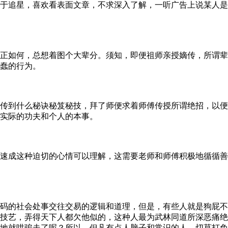
追星，喜欢看表面文章，不求深入了解，一听广告上说某人是
如何，总想着图个大辈分。须知，即便祖师亲授嫡传，所谓辈
蠢的行为。
到什么秘诀秘笈秘技，拜了师便求着师傅传授所谓绝招，以便
实际的功夫和个人的本事。
成这种迫切的心情可以理解，这需要老师和师傅积极地循循善
的社会处事交往交易的逻辑和道理，但是，有些人就是狗屁不
技艺，弄得天下人都欠他似的，这种人最为武林同道所深恶痛绝
地就哄骗走了呢？所以，但凡有点人脑子和常识的人，切莫打免