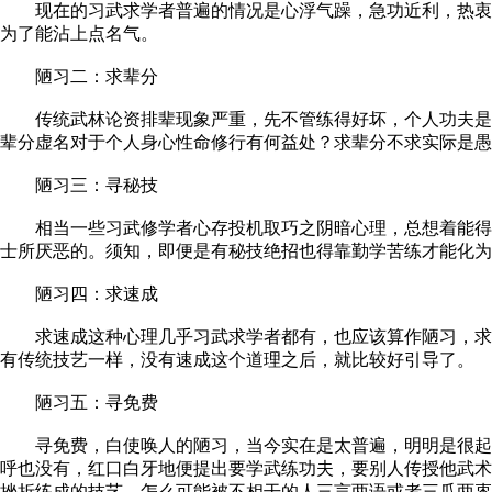
现在的习武求学者普遍的情况是心浮气躁，急功近利，热衷于
为了能沾上点名气。
陋习二：求辈分
传统武林论资排辈现象严重，先不管练得好坏，个人功夫是正
辈分虚名对于个人身心性命修行有何益处？求辈分不求实际是愚
陋习三：寻秘技
相当一些习武修学者心存投机取巧之阴暗心理，总想着能得传
士所厌恶的。须知，即便是有秘技绝招也得靠勤学苦练才能化为
陋习四：求速成
求速成这种心理几乎习武求学者都有，也应该算作陋习，求速
有传统技艺一样，没有速成这个道理之后，就比较好引导了。
陋习五：寻免费
寻免费，白使唤人的陋习，当今实在是太普遍，明明是很起码
呼也没有，红口白牙地便提出要学武练功夫，要别人传授他武术
挫折练成的技艺，怎么可能被不相干的人三言两语或者三瓜两枣