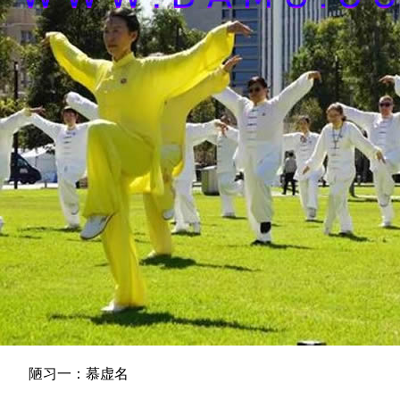
陋习一：慕虚名