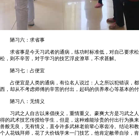
陋习六：求省事
求省事是今天习武者的通病，练功时标准低，对自己要求松，
松，则不辛苦，对于学习的技艺浮皮潦草，不求甚解。
陋习七：占便宜
占便宜是人类的通病，有位名人说过：人之所以犯错误，都是
西，却从不考虑师傅的辛苦的付出，起码的供养孝心等基本的付
陋习八：无情义
习武之人自古以来倡侠义，重情重义。豪爽大方是习武之人的
得的武术技艺传授给学生，但是，这种难能珍贵的付出行为换来
兽般无良，无有情义，直令许多武林老前辈心寒齿冷。结论和教
个人花钱拜师，花了大价钱学来一门技艺，他肯定敝帚自珍，肯