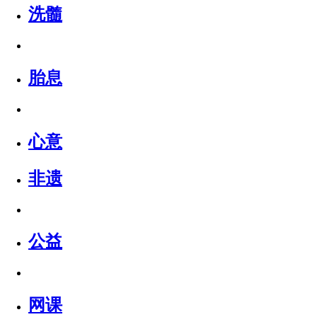
洗髓
胎息
心意
非遗
公益
网课