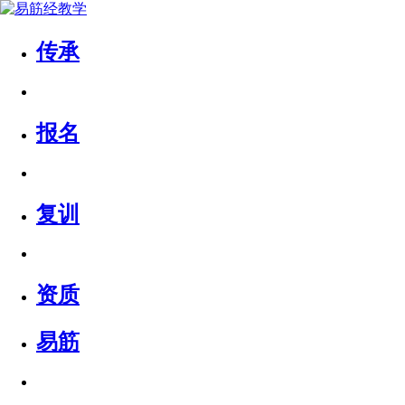
传承
报名
复训
资质
易筋