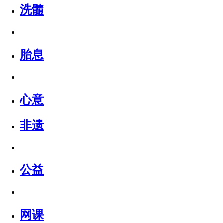
洗髓
胎息
心意
非遗
公益
网课