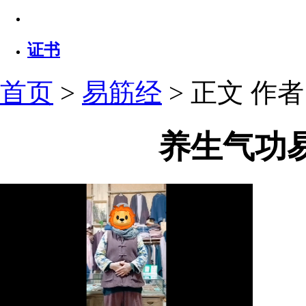
证书
首页
>
易筋经
> 正文
作者：
养生气功