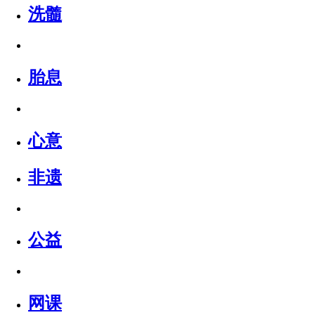
洗髓
胎息
心意
非遗
公益
网课