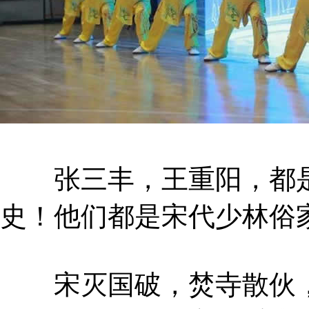
张三丰，王重阳，都是
史！他们都是宋代少林俗
宋灭国破，焚寺散伙，