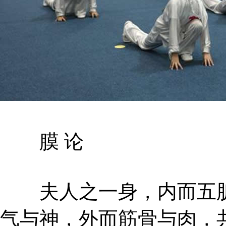
膜 论
夫人之一身，内而五脏
气与神，外而筋骨与肉，