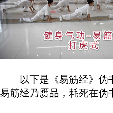
以下是《易筋经》伪书
易筋经乃赝品，耗死在伪