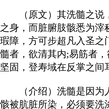
（原文）其洗髓之说，
之身，而脏腑肢骸悉为滓
瑕障，方可步超凡入圣之
髓者，欲清其内;易筋者
坚固，登寿域在反掌之间
（介绍）洗髓是因为人
骸被肮脏所染，必须要洗