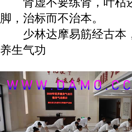
肾虚不要练肾，叶枯还
脚，治标而不治本。
少林达摩易筋经古本，
养生气功