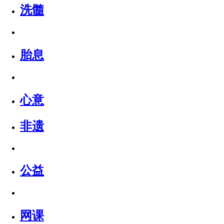
洗髓
胎息
心意
非遗
公益
网课