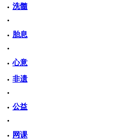
洗髓
胎息
心意
非遗
公益
网课