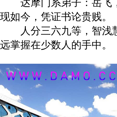
达摩门系弟子：岳飞，
现如今，凭证书论贵贱。
人分三六九等，智浅慧
远掌握在少数人的手中。