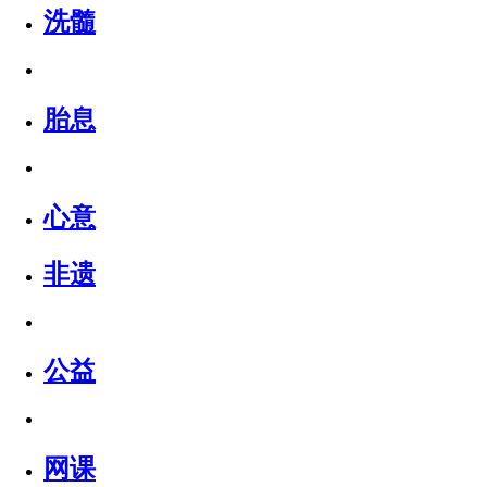
洗髓
胎息
心意
非遗
公益
网课