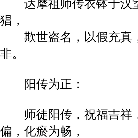
达摩祖师传衣钵于汉室
猖，
欺世盗名，以假充真，
非。
阳传为正：
师徒阳传，祝福吉祥，
偏，化瘀为畅，