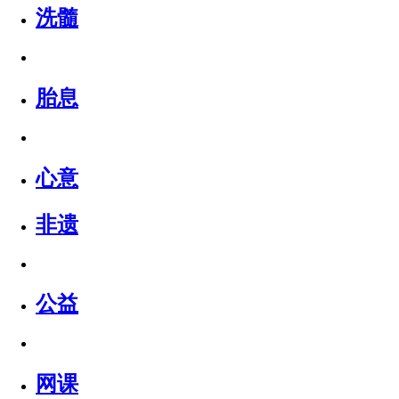
洗髓
胎息
心意
非遗
公益
网课