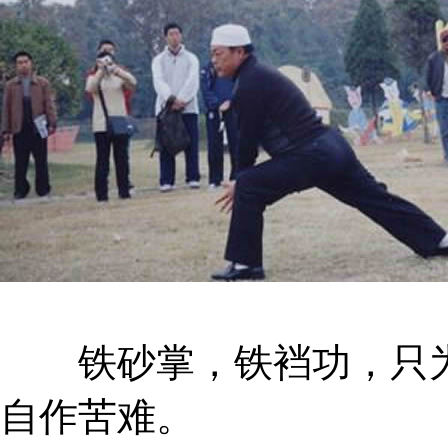
铁砂掌，铁裆功，只为
自作苦难。