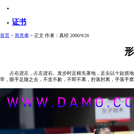
证书
首页
>
形意拳
> 正文
作者：真经 2000/9/26
形
占右进左，占左进右。发步时足根先著地，足尖以十趾抓地，
宰，眼手足随之去，不贪不歉，不即不离，肘落肘离，手落手窝