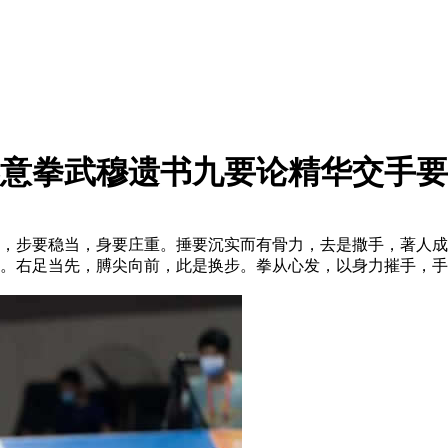
意拳武穆遗书九要论精华交手要
步要稳当，身要庄重。捶要沉实而有骨力，去是撒手，著人成
。右足当先，膊尖向前，此是换步。拳从心发，以身力摧手，手