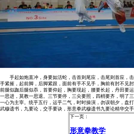
手起如炮直冲，身要如活蛇，击首则尾应，击尾则首应，击中
手紧摧，起前脚，后脚紧跟，面前有手不见手，胸前有肘不见肘
前腿似跏后腿似忝，首要仰起，胸要现起，腰要长起，丹田要运
一思进，莫教一思退。三节要停，三尖要照，四梢要齐，明了三
一心为主宰。统乎五行，运乎二气，时时操演，勿误朝夕，盘打
武穆遗书，九要论，交手要诀，形意拳武穆遗书九要论精华交手
下一页：
形意拳教学