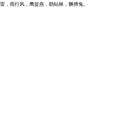
雷，雨行风，鹰捉燕，鹞钻林，狮搏兔。