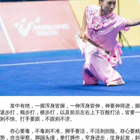
发中有绝，一握浑身皆握，一伸浑身皆伸，伸要伸得进，握要
退步打，顺步打，横步打，以及前后左右上下百般打法，皆要一
则不快。打手要跟，不跟则不济。
存心要毒，不毒则不准。脚手要活，不活则担险。存心要精，
势，亦当审察。脚踢头撞，拳打膊作，窄身进步，仗身起发，斜