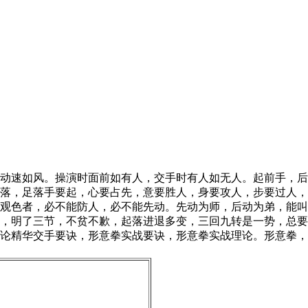
动速如风。操演时面前如有人，交手时有人如无人。起前手，后
落，足落手要起，心要占先，意要胜人，身要攻人，步要过人，
观色者，必不能防人，必不能先动。先动为师，后动为弟，能叫
，明了三节，不贫不歉，起落进退多变，三回九转是一势，总要
论精华交手要诀，形意拳实战要诀，形意拳实战理论。形意拳，