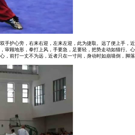
手护心旁，右来右迎，左来左迎，此为捷取。远了便上手，近
法，审顾地形，拳打上风，手要急，足要轻，把势走动如猫行。
心，前打一丈不为远，近者只在一寸间，身动时如崩墙倒，脚落