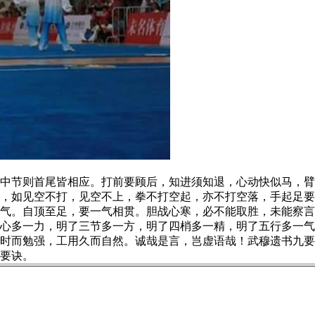
节则首尾皆相应。打前要顾后，知进须知退，心动快似马，臂
，如见空不打，见空不上，拳不打空起，亦不打空落，手起足要
气。自顶至足，要一气相贯。胆战心寒，必不能取胜，未能察言
心多一力，明了三节多一方，明了四梢多一精，明了五行多一气
时而勉强，工用久而自然。诚哉是言，岂虚语哉！武穆遗书九要
要诀。