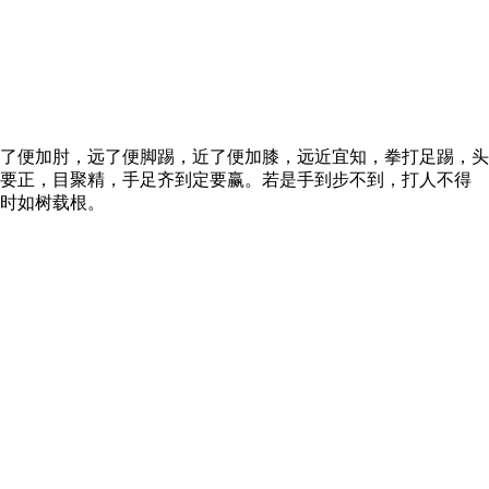
了便加肘，远了便脚踢，近了便加膝，远近宜知，拳打足踢，头
心要正，目聚精，手足齐到定要赢。若是手到步不到，打人不得
时如树载根。