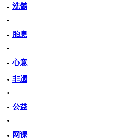
洗髓
胎息
心意
非遗
公益
网课