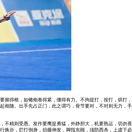
握得根，如锩炮卷得紧，绷得有力。不拘提打，按打，烘打，
起相随。出手先占正门，此之谓巧，骨节要对，不对则无力，手
不精则受愚。发作要鹰捉勇猛，外静胆大，机要熟运，切勿畏
行换步，拦打倒身，抬腿伸发，脚指东顾，须防西杀，上虚下必