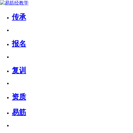
传承
报名
复训
资质
易筋