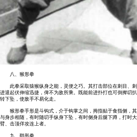
八、猴形拳
此拳采取猿猴纵身之能，灵便之巧。其打击部位在刺目、刺喉
进退起伏伸缩迅捷，俾不为敌所乘。既能前进扑打也可倒撵叨扒
转下坠，使敌手不易化走。
猴形拳手形是斗钩式，介于钩掌之间，拇指贴于食指侧，其余
与身步相随，有时随叨手纵身下坠，有时侧身后腿下蹲，打时
臂、击顶佯攻连上者。
九、鹞形拳