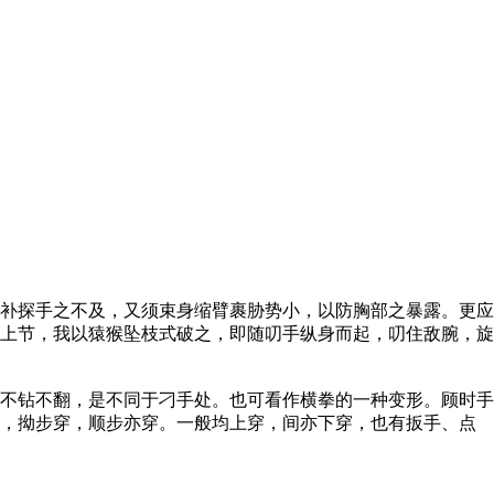
补探手之不及，又须束身缩臂裹胁势小，以防胸部之暴露。更应
上节，我以猿猴坠枝式破之，即随叨手纵身而起，叨住敌腕，旋
不钻不翻，是不同于刁手处。也可看作横拳的一种变形。顾时手
穿，拗步穿，顺步亦穿。一般均上穿，间亦下穿，也有扳手、点