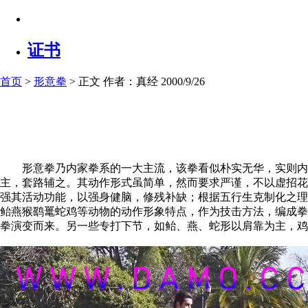
证书
首页
>
形意拳
> 正文
作者：真经 2000/9/26
形意拳乃内家拳系的一大主流，该拳看似朴实无华，实则内涵
主，套路辅之。其动作形式虽简单，然而要求严谨，不以虚招花
强其活动功能，以强身健脑，修残补缺；根据五行生克制化之理
鲐燕猴鹞鼍蛇鸡等动物的动作形象特点，作为技击方法，编成拳
拳演变而来。另一些专打下节，如鲐、燕、蛇形以肩靠为主，