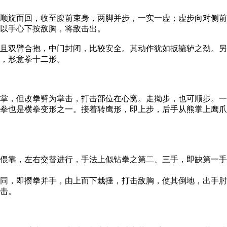
旋而回，收至腹前束身，两脚并步，一实一虚；虚步向对侧前
以手心下按敌胸，将敌击出。
双臂合抱，中门封闭，比较安全。其动作犹如扳辘轳之劲。另
，形意拳十二形。
，但改拳劈为掌击，打击部位在心窝。走拗步，也可顺步。一
拳也是横拳变形之一。接着转鹰形，即上步，后手从熊掌上鹰爪
靠，左右交替进行，手法上似钻拳之第二、三手，即缺第一手
，即攒拳并手，由上而下栽捶，打击敌胸，使其倒地，出手肘
击。