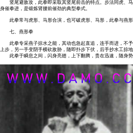
竖尾避敌攻，此拳即采取其竖尾前击的特点。步法同虎、马形
身催拳进，是锻炼肾腰前催劲的典型拳式。
此拳常与虎形、马形合演，也可破虎形、马形，此拳与燕形拳
七、燕形拳
此拳专采燕子掠水之能，其动也急起直追，连手而进，不予敌
上步，另一手变阴手横砍敌胁，随即扑步下伏，后手抄水工掠地
此拳于瞬息之间，闪身亮翅，上下翻腾，贵在迅速，随身势