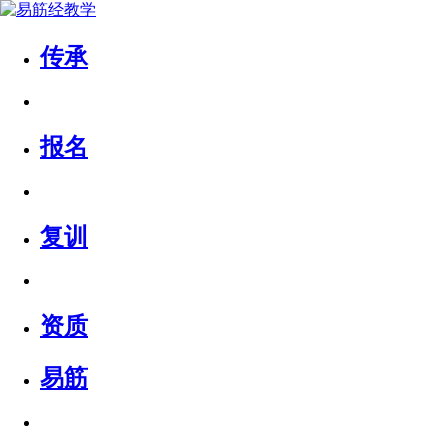
传承
报名
复训
资质
易筋