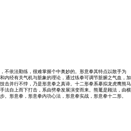
，不依法勤练，很难掌握个中奥妙的。形意拳其特点以散手为
和内经有关气机与脏象的理论，通过练拳可调节脏腑之气血，加
技击并行不悖，乃是形意拳之真谛。十二形拳系摹拟龙虎鹰熊马
手法自上而下打击，系由劈拳发展演变而来。熊鼍是顾法，由横
鸡步。形意拳，形意拳内功心法，形意拳实战，形意拳十二形。