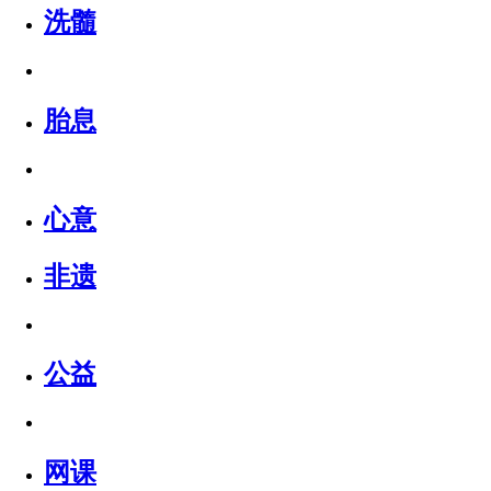
洗髓
胎息
心意
非遗
公益
网课