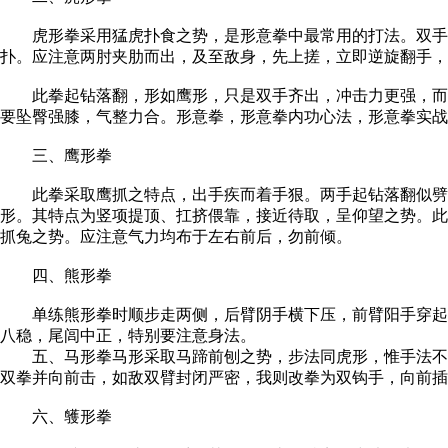
虎形拳采用猛虎扑食之势，是形意拳中最常用的打法。双手顺
扑。应注意两肘夹肋而出，及至敌身，先上搓，立即逆旋翻手，
此拳起钻落翻，形如鹰形，只是双手齐出，冲击力更强，而且
要坠臀强膝，气整力合。形意拳，形意拳内功心法，形意拳实战
三、鹰形拳
此拳采取鹰抓之特点，出手疾而着手狠。两手起钻落翻似劈掌
形。其特点为竖项提顶、扛挤偎靠，接近待取，呈仰望之势。此
抓兔之势。应注意气力均布于左右前后，勿前倾。
四、熊形拳
单练熊形拳时顺步走两侧，后臂阴手横下压，前臂阳手穿起偎
八稳，尾闾中正，特别要注意身法。
五、马形拳马形采取马蹄前刨之势，步法同虎形，惟手法不同
双拳并向前击，如敌双臂封闭严密，我则改拳为双钩手，向前插
六、鹱形拳