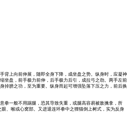
手背上向前伸展，随即全身下降，成坐盘之势。纵身时，应凝神
缩坐盘，前手极力前伸，后手极力后引，成拉弓之劲。两手左前
身掉膀之功，至为重要。纵身而起可增强坠落下压之力，前后换
意拳一般不用踢腿，恐其导致失重，或腿高容易被敌擒拿，所
之眼、喉或心窝部。又进退连环拳中之狸猫倒上树式，实为反身