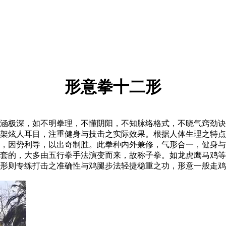
形意拳十二形
极深，如不明拳理，不懂阴阳，不知脉络格式，不晓气窍劲诀
架炫人耳目，注重健身与技击之实际效果。根据人体生理之特点
，因势利导，以出奇制胜。此拳种内外兼修，气形合一，健身与
套的，大多由五行拳手法演变而来，故称子拳。如龙虎鹰马鸡等
鸡形则专练打击之准确性与鸡腿步法轻捷稳重之功，形意一般走