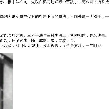
，惟手法不同。先以白鹤亮翅式破中节敌手，随即翻下攒拳成
均为形意拳中仅有的打击下节的拳法，不同处是一为双手，一
以喘息之机。三种手法与三种步法上下紧密相连，连续进击。
而起，后腿践步上随，成撩阴式，专攻下节。
之起伏，双目钻天观顶，抄水视脚，应全身贯注，一气呵成。