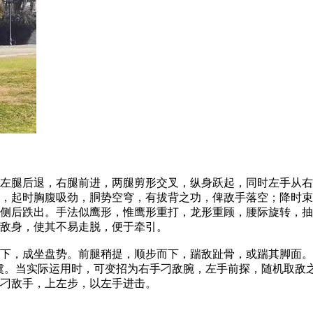
腿后退，右腿前进，两腿剪形交叉，纵身跃起，同时左手从右
，起时胸腹吸劲，胴势空穹，有拔背之功，俾敌手落空；降时束
侧后跌出。手法似鹰形，惟鹰形重打，龙形重顾，腰际旋转，抽
敌身，使其不易走脱，便于牵引。
，成坐盘势。前腿稍提，顺步而下，踹敌趾骨，或踹其脚面。
无虞。当实际运用时，可变招为右手刁敌腕，左手前探，随机取敌
刁敌手，上左步，以左手进击。