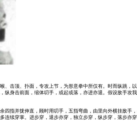
、击顶、扑面，专攻上节，为形意拳中所仅有。时而纵跳，以
，纵身击前面，缩体叨手，或起或落，亦进亦退。假设敌手攻我
四指并拢伸直，顾时用叨手，五指弯曲，由里向外横挂敌手，
大多连续穿掌。进步穿，退步亦穿，独立步穿，纵步穿，落步亦