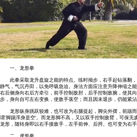
一、龙形拳
此拳采取龙升盘旋之能的特点。练时拗步，右手起钻落翻，左
静气，气沉丹田，以免呼吸急迫。身法方面应注意升降伸缩之能
右后侧身向右后方牵引，前手控制敌肘，后手控制敌腕，使其向
步，身向自可左右变换，使敌手落空；而且因未退步，仍能紧沾
龙形纵身跳跃较难，也可改为右腿提起，脚尖外摆，前踹而下
谓'脚踢浑身是空'。而龙形脚不高，又以双手控制敌臂，可保
龙形，随转身即以右手接敌手，左手前伸、后捋。也可变为右手
二、虎形拳