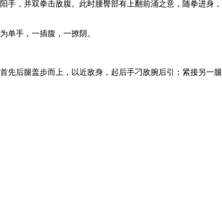
阳手，并双拳击敌腹。此时腰臀部有上翻前涌之意，随拳进身，
为单手，一插腹，一撩阴。
首先后腿盖步而上，以近敌身，起后手刁敌腕后引；紧接另一腿