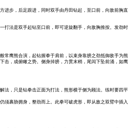
方进步，后足跟进，同时双手由丹田钻起，至口前，向敌前胸直
一打法是双手起钻至口前，即可逆旋翻手，向敌胸推按。发劲时
般常鹰熊合演，起钻握拳于肩前，以束身靠膀之劲抵御敌手为熊
下击，成俯瞰之势。侧身掉膀，力贯末稍，尾闾下坠前涌，如鹰
解法，只是钻拳击正面为打法，熊形横于侧为顾法。练时要四平
仍须裹胁拥身，整劲而上。此拳可破虎形，即从敌之双臂中插入