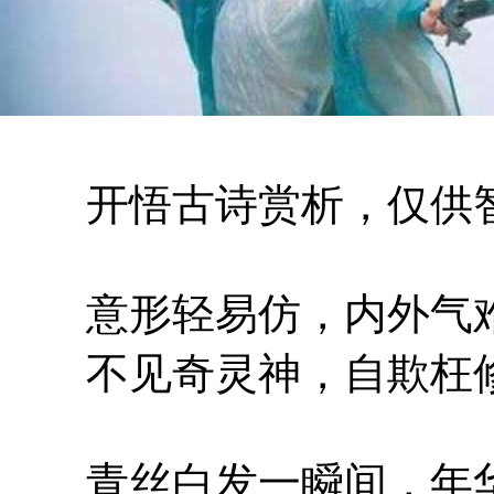
开悟古诗赏析，仅供智
意形轻易仿，内外气
不见奇灵神，自欺枉
青丝白发一瞬间，年华