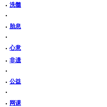
洗髓
胎息
心意
非遗
公益
网课