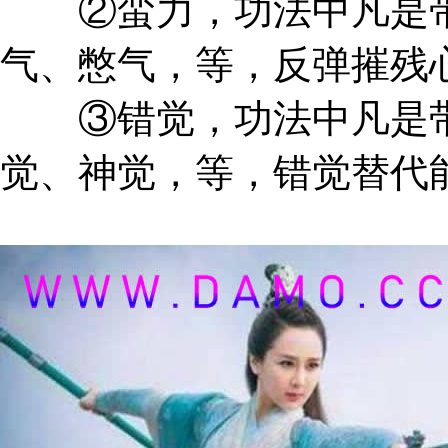
②蛮力，功法中凡是带
气、憋气，等，反弹摧残
③错觉，功法中凡是带
觉、神觉，等，错觉替代