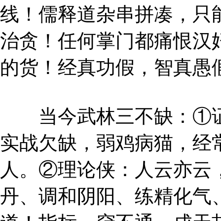
线！儒释道杂串拼凑，只
治贪！任何掌门都痛恨汉
的货！经真功假，智真愚
当今武林三不缺：①证
实战欠缺，弱鸡病猫，经
人。②理论侠：人云亦云
丹、调和阴阳、练精化气