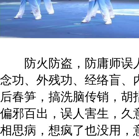
防火防盗，防庸师误人
念功、外残功、经络盲、
后春笋，搞洗脑传销，胡
偏邪百出，误人害生，久
相思病，想疯了也没用，