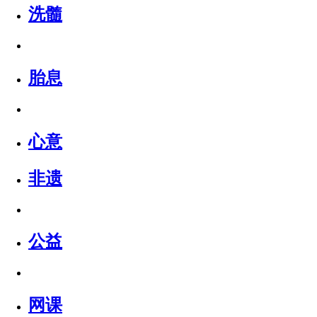
洗髓
胎息
心意
非遗
公益
网课