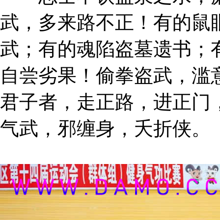
武，多来路不正！有的鼠
武；有的魂陷盗墓遗书；
自尝劣果！偷拳盗武，滥
君子者，走正路，进正门
气武，邪缠身，夭折侠。