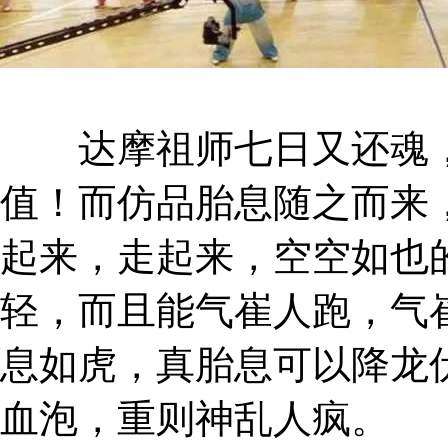
达摩祖师七日又还魂，
值！而仿品胎息随之而来
起来，走起来，空空如也
轻，而且能气崔人跑，气
息如虎，真胎息可以降龙
血泡，重则神乱人疯。