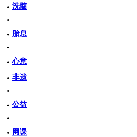
洗髓
胎息
心意
非遗
公益
网课