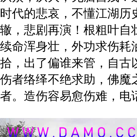
时代的悲哀，不懂江湖历
辙，悲剧再演！根粗叶自
续命浑身壮，外功求伤耗
拾，出了偏谁来管，自古
伤者络绎不绝求助，佛魔
者。造伤容易愈伤难，电