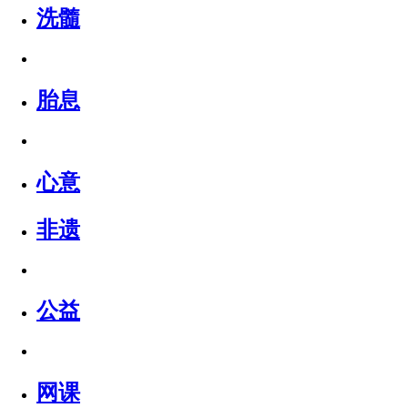
洗髓
胎息
心意
非遗
公益
网课