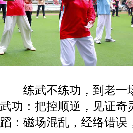
练武不练功，到老一场
武功：把控顺逆，见证奇
蹈：磁场混乱，经络错误