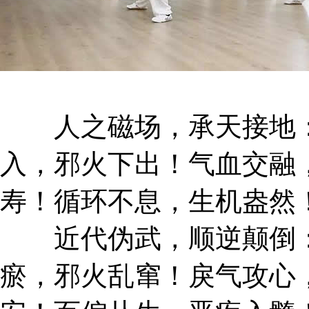
人之磁场，承天接地：
入，邪火下出！气血交融
寿！循环不息，生机盎然
近代伪武，顺逆颠倒：
瘀，邪火乱窜！戾气攻心