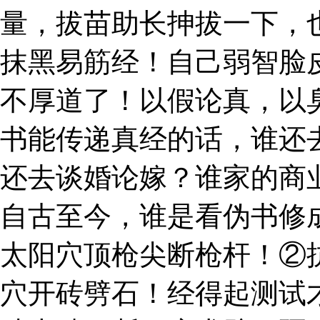
量，拔苗助长抻拔一下，
抹黑易筋经！自己弱智脸
不厚道了！以假论真，以
书能传递真经的话，谁还
还去谈婚论嫁？谁家的商
自古至今，谁是看伪书修
太阳穴顶枪尖断枪杆！②
穴开砖劈石！经得起测试才