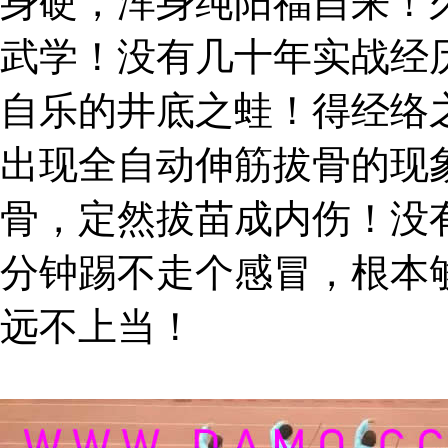
身硬，浑身纯阳福自来！
武学！没有几十年实战经
自乐的井底之蛙！得经络
出现全自动伸筋拔骨的现
骨，定然拔苗成内伤！没
分钟踢不走个感冒，根本
远不上当！