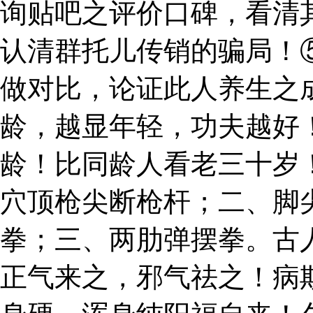
询贴吧之评价口碑，看清
认清群托儿传销的骗局！
做对比，论证此人养生之
龄，越显年轻，功夫越好
龄！比同龄人看老三十岁
穴顶枪尖断枪杆；二、脚
拳；三、两肋弹摆拳。古
正气来之，邪气祛之！病